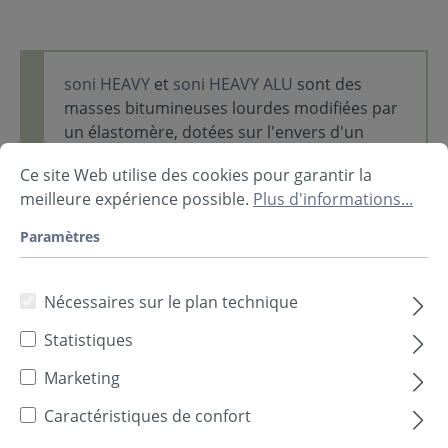
soni HEAVY
et
soni HEAVY ALU
sont des
masses bitumineuses lourdes modifiées par
un élastomère, dotées sur l'envers d'un
revêtement auto-adhésif.
Les masses
Ce site Web utilise des cookies pour garantir la
lourdes sont destinées à l'isolation et
meilleure expérience possible.
Plus d'informations...
l'amortissement des tôles et pièces
métalliques.
La surface en aluminium
Paramètres
de
soni HEAVY ALU
a en plus un effet
réfléchissant la chaleur.
Nécessaires sur le plan technique
Les masses
soni HEAVY
et
soni HEAVY
Statistiques
ALU
offrent
d'excellentes propriétés
d'isolation
et une haute résistance à la
Marketing
chaleur.
Caractéristiques de confort