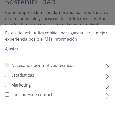
Sostenibilidad
Como empresa familiar, damos mucha importancia al
uso responsable y conservador de los recursos. Por
ello, los temas de protección del medio ambiente,
salud y sostenibilidad ocupan un lugar destacado en
Este sitio web utiliza cookies para garantizar la mejor
nuestros objetivos corporativos.
experiencia posible.
Más información...
Ajustes
Necesarias por motivos técnicos
Estadísticas
Marketing
Funciones de confort