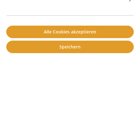
zur Nachhallzeitreduzierung, einschließlich
Wandabsorbern, Tischtrennwänden und
Deckeneinlegern aus Melamin, PU-Schaum und
PES-Vlies.
Alle Cookies akzeptieren
Speichern