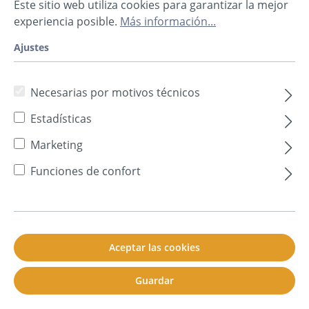
Este sitio web utiliza cookies para garantizar la mejor
He olvidado mi contraseña.
experiencia posible.
Más información...
Iniciar sesión
Ajustes
¡Soy un cliente nuevo!
Necesarias por motivos técnicos
Tipo de cuenta*
Estadísticas
Marketing
Título
Funciones de confort
Nombre*
Aceptar las cookies
Guardar
Apellidos*