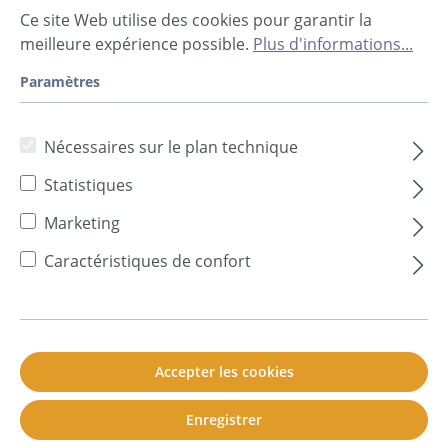
J'ai oublié mon mot de passe.
Ce site Web utilise des cookies pour garantir la
meilleure expérience possible.
Plus d'informations...
Connexion
Paramètres
Je suis un nouveau client !
Nécessaires sur le plan technique
Type de compte*
Statistiques
Marketing
Civilité
Caractéristiques de confort
Prénom*
Accepter les cookies
Nom*
Enregistrer