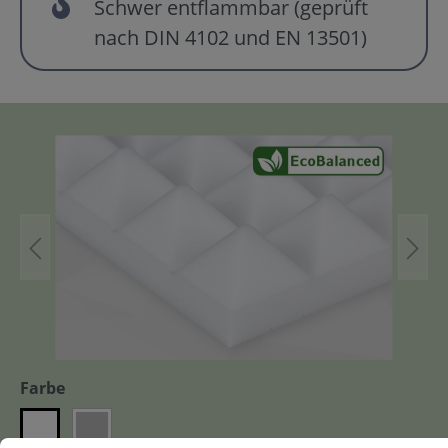
Schwer entflammbar (geprüft
nach DIN 4102 und EN 13501)
Farbe