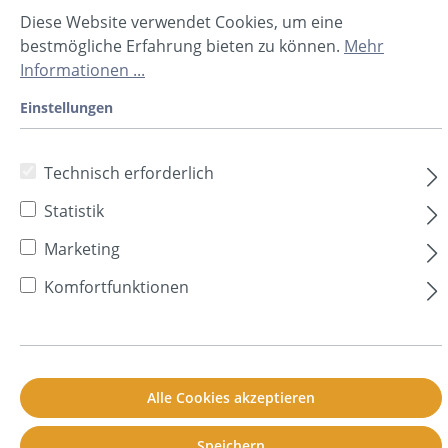
Diese Website verwendet Cookies, um eine
34,90 €*
bestmögliche Erfahrung bieten zu können.
Mehr
Inhalt:
0.5 m²
(69,80 €* / 1 m²)
Informationen ...
Preise inkl. MwSt. zzgl. Versandkosten
Einstellungen
In den Warenkorb
Technisch erforderlich
Statistik
Marketing
Prod.-Nr.
H80290032
Komfortfunktionen
Sofort verfügbar, Lieferzeit: 2-5 Tage **
Beschreibung
Technische Daten
Downloads
Zusätzliche Informationen
Alle Cookies akzeptieren
Frage zum Produkt
Speichern