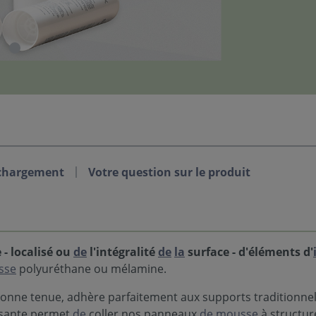
chargement
Votre question sur le produit
 - localisé ou
de
l'intégralité
de
la
surface - d'éléments d'
sse
polyuréthane ou mélamine.
bonne tenue, adhère parfaitement aux supports traditionnels
osante permet
de
coller nos panneaux
de
mousse
à structur