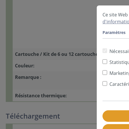
Ce site Web 
d'informatio
Paramètres
Nécessai
Cartouche / Kit de 6 ou 12 cartouches:
Statistiq
Couleur:
Marketin
Remarque :
Caractér
Résistance thermique:
Téléchargement