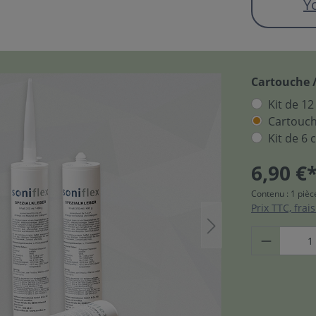
Y
Cartouche /
Kit de 1
Cartouch
Kit de 6
6,90 €
Contenu :
1 pièc
Prix TTC, frai