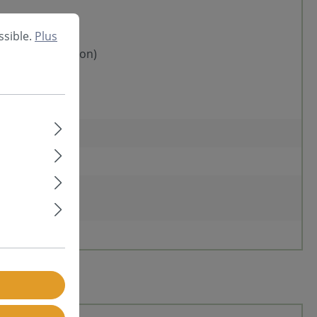
ssible.
Plus
n et climatisation)
n