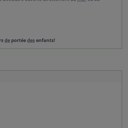
ors
de
portée
des
enfants!