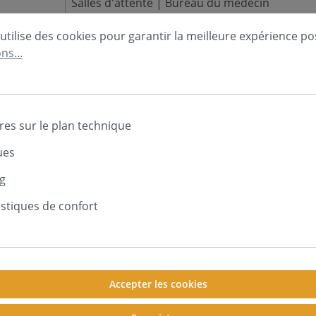
Salles d'attente | Bureau du médecin
Mur voisin | Doublage
utilise des cookies pour garantir la meilleure expérience po
Production | Ateliers
ns...
Pompe à chaleur | HVAC (chauffage, ventilatio
Studios d'enregistrement | salles de répétitio
Bureaux | Centres d'appels
Machine | Compresseur | Local technique
res sur le plan technique
Cartouche de 310 ml
ues
blanc
g
- Suffisante pour approx. 2 m²
- Montage facile
istiques de confort
-20°C à +80°C
Accepter les cookies