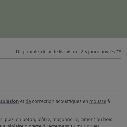
Disponible, délai de livraison : 2-5 jours ouvrés **
isolation
et
de
correction acoustiques en
mousse
à
, p.ex. en béton, plâtre, maçonnerie, ciment ou bois.
e alvéolaire ouverte directement au
mur
ou au