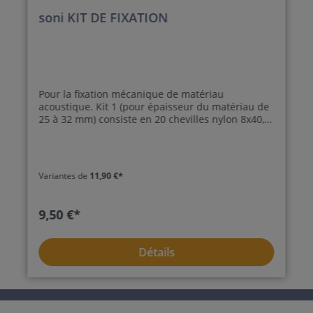
soni KIT DE FIXATION
Pour la fixation mécanique de matériau
acoustique. Kit 1 (pour épaisseur du matériau de
25 à 32 mm) consiste en 20 chevilles nylon 8x40,
20 vis 6x70/42 et 20 rondelles plastiques. Kit 2
(pour épaisseur du matériau de 50 à 52 mm)
consiste en 20 chevilles nylon 8x40, 20 vis 6x90/56
et 20 rondelles plastiques.
Variantes de
11,90 €*
9,50 €*
Détails