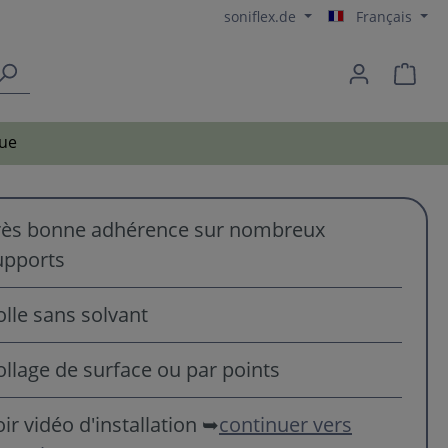
soniflex.de
Français
ue
rès bonne adhérence sur nombreux
upports
olle sans solvant
ollage de surface ou par points
ir vidéo d'installation ➥
continuer vers