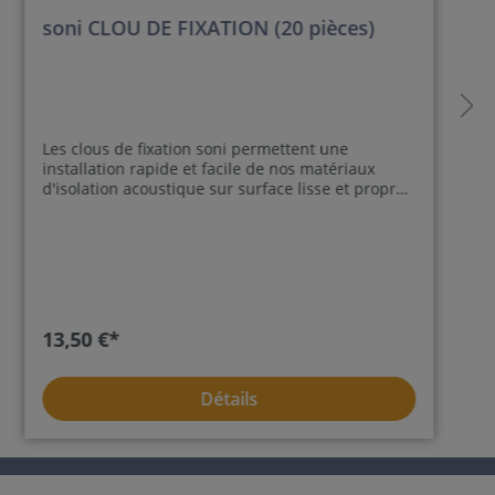
soni CLOU DE FIXATION (20 pièces)
Les clous de fixation soni permettent une
installation rapide et facile de nos matériaux
d'isolation acoustique sur surface lisse et propre.
Ils sont faits d'un socle, doté au dos d'un adhésif
de haute qualité qui assure un maintien sécurisé
de nos produits acoustiques. La rondelle de
blocage fournie sert à immobiliser le matériau
d'insonorisation. Enfin, un capuchon de
protection est appliqué sur le clou en acier. Un kit
consiste en 20 plaques support avec clou, 20
13,50 €*
rondelles de protection et 20 capots de
protection. Kit 1 (longueur de clou 42 mm) pour
les isolants phoniques en épaisseur de 25 à 30
Détails
mmKit 2 (longueur de clou 63 mm) pour les
isolant phoniques en épaisseur de 50 mm