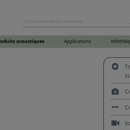
roduits acoustiques
Applications
Infothèq
T
s
C
C
Vo