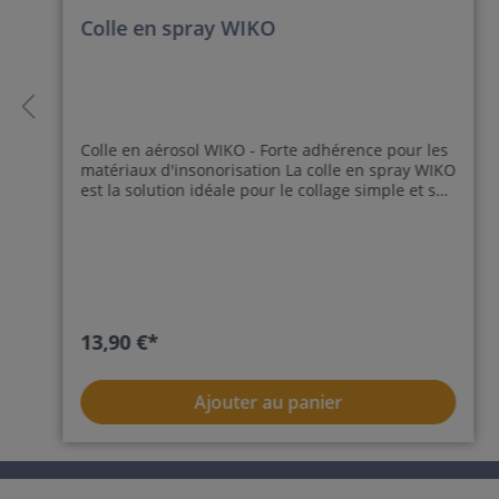
Colle en spray WIKO
Colle en aérosol WIKO - Forte adhérence pour les
matériaux d'insonorisation La colle en spray WIKO
est la solution idéale pour le collage simple et sûr
des matériaux d'insonorisation et d'isolation.
Grâce à son fort pouvoir adhésif et à sa facilité
d'application, il permet une fixation fiable sur
différentes surfaces. Avantages de la colle en
spray WIKO ✔ Pouvoir adhésif élevé – Liaison
forte et durable pour les mousses, les matériaux
non tissés et plus encore ✔ Application facile –
13,90 €*
Répartition uniforme grâce à la fonction pratique
de spray ✔ Séchage rapide – Traitement efficace
sans long délai d'attente ✔ Utilisation polyvalente
Ajouter au panier
– Idéal pour l'installation d'éléments acoustiques,
de panneaux isolants et d'autres matériaux Que
ce soit pour les absorbeurs muraux, les panneaux
de plafond ou les matelas d'isolation acoustique -
avec la colle en spray WIKO, l'installation est