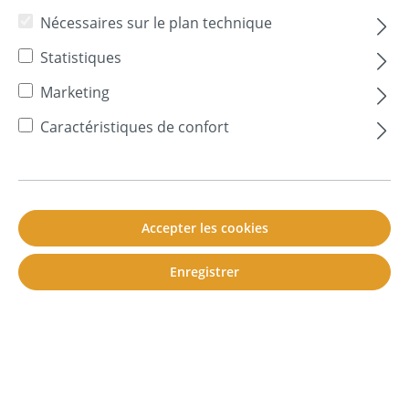
Mousse
Nécessaires sur le plan technique
Mur anti-bruit
Statistiques
Marketing
Lexikon Navigation
Caractéristiques de confort
Mousse
Accepter les cookies
Enregistrer
Les mousses sont
des
matériaux artificiels à
structure cellulaire et
de
faible densité. Elles
sont fabriquées
par
moussage
de
matières
synthétiques à l'aide
de
gaz.