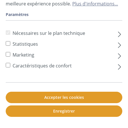
meilleure expérience possible.
Plus d'informations...
À cellules fermées
Paramètres
Absorbeur
Absorption
Nécessaires sur le plan technique
Absorption par l'air
Statistiques
Acoustique
Marketing
Acoustique / réverbération / absorbeur
Caractéristiques de confort
acoustique
Amortissement
Amortissement des bruits aériens
Accepter les cookies
Amortissement des bruits ambiants
Enregistrer