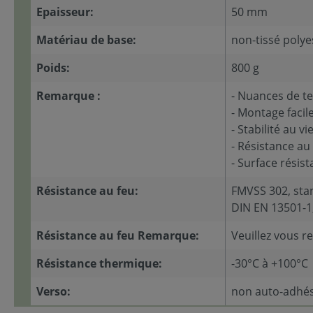
Epaisseur:
50 mm
Matériau de base:
non-tissé polye
Poids:
800 g
Remarque :
- Nuances de te
- Montage facil
- Stabilité au vi
- Résistance au 
- Surface résis
Résistance au feu:
FMVSS 302, sta
DIN EN 13501-1,
Résistance au feu Remarque:
Veuillez vous r
Résistance thermique:
-30°C à +100°C
Verso:
non auto-adhési