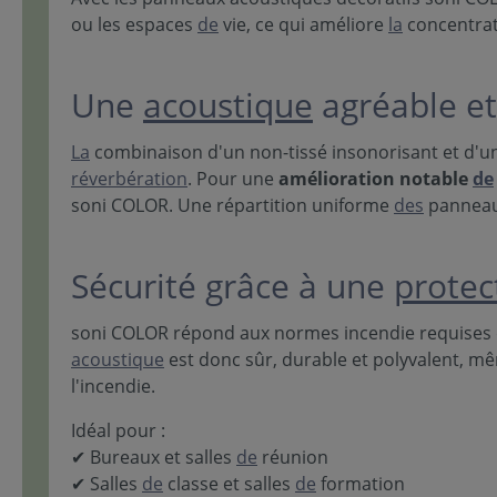
ou les espaces
de
vie, ce qui améliore
la
concentrat
Une
acoustique
agréable et
La
combinaison d'un non-tissé insonorisant et d'u
réverbération
. Pour une
amélioration notable
de
soni COLOR. Une répartition uniforme
des
panneau
Sécurité grâce à une
protec
soni COLOR répond aux normes incendie requises 
acoustique
est donc sûr, durable et polyvalent, 
l'incendie.
Idéal pour :
✔ Bureaux et salles
de
réunion
✔ Salles
de
classe et salles
de
formation