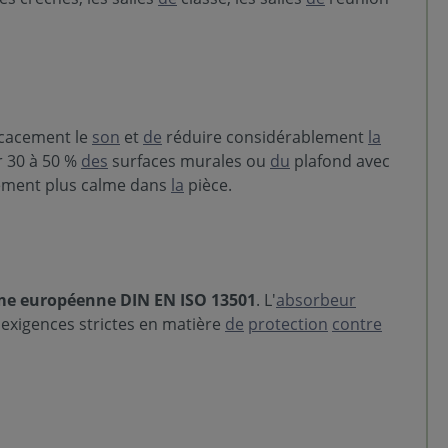
icacement le
son
et
de
réduire considérablement
la
r 30 à 50 %
des
surfaces murales ou
du
plafond avec
ement plus calme dans
la
pièce.
e européenne DIN EN ISO 13501
. L'
absorbeur
exigences strictes en matière
de
protection
contre