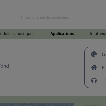
roduits acoustiques
Applications
Infothèq
G
fond
E
T