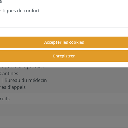
ro
 et indéformable
istiques de confort
édicaux, les pièces à vivre et les bâtiments publics
Accepter les cookies
tion | Cages d'escaliers
Enregistrer
ion | Salle des fêtes
ts | Crèches | Ecoles
 Cantines
te | Bureau du médecin
res d'appels
ruits