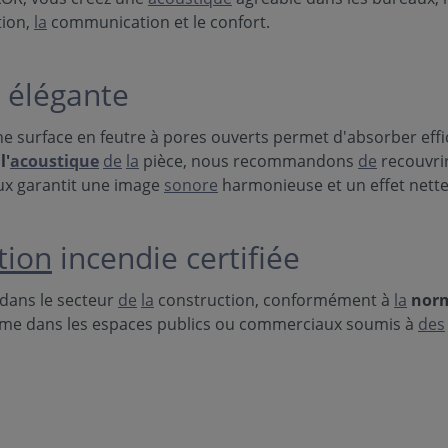
ion,
la
communication et le confort.
 élégante
ne surface en feutre à pores ouverts permet d'absorber eff
l'
acoustique
de
la
pièce, nous recommandons
de
recouvri
x garantit une image
sonore
harmonieuse et un effet nett
tion
incendie certifiée
dans le secteur
de
la
construction, conformément à
la
norm
même dans les espaces publics ou commerciaux soumis à
des