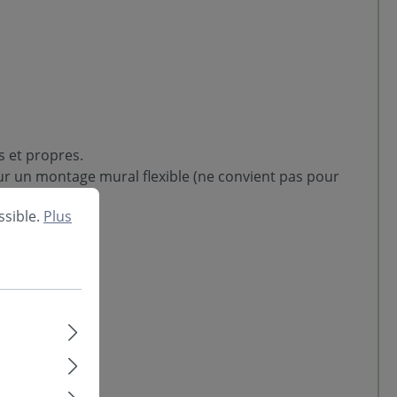
s et propres.
ur un montage mural flexible (ne convient pas pour
ssible.
Plus