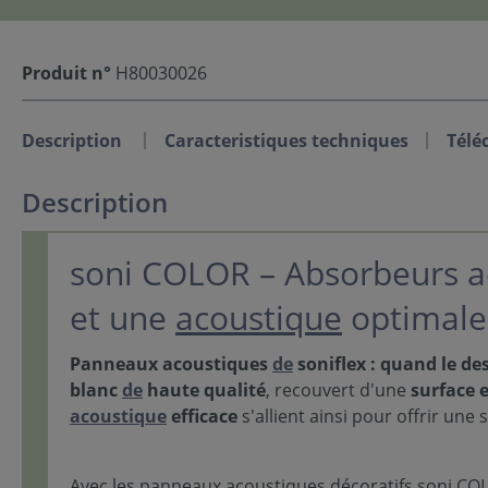
Produit n°
H80030026
Description
Caracteristiques techniques
Télé
Description
soni COLOR – Absorbeurs a
et une
acoustique
optimale
Panneaux acoustiques
de
soniflex : quand le d
blanc
de
haute qualité
, recouvert d'une
surface 
acoustique
efficace
s'allient ainsi pour offrir une 
Avec les panneaux acoustiques décoratifs soni CO