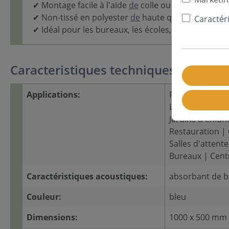
✔ Montage facile à l'aide
de
colle ou
de
bande velc
✔ Non-tissé en polyester
de
haute qualité, durable
Caractér
✔ Idéal pour les bureaux, les écoles, les cabinets m
Caracteristiques techniques
Applications:
Pièces d'habita
Local d'associat
Jardins d'enfan
Restauration |
Salles d'atten
Bureaux | Cent
Caractéristiques acoustiques:
absorbant de b
Couleur:
bleu
Dimensions:
1000 x 500 mm