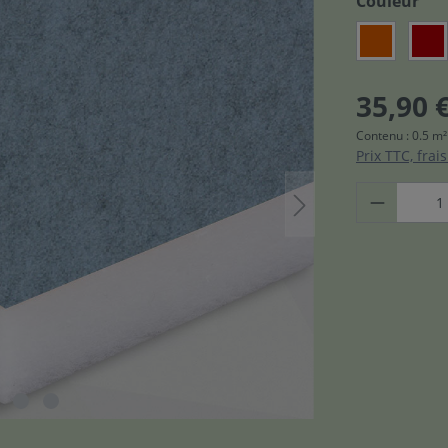
Couleur
35,90 
Contenu :
0.5 m
Prix TTC, frai