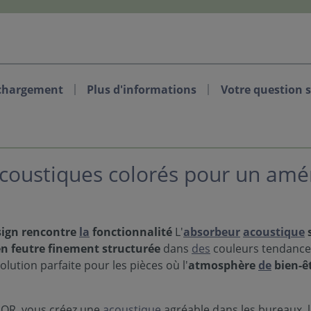
chargement
Plus d'informations
Votre question s
coustiques colorés pour un am
esign rencontre
la
fonctionnalité
L'
absorbeur
acoustique
en feutre finement structurée
dans
des
couleurs tendance 
solution parfaite pour les pièces où l'
atmosphère
de
bien-êt
LOR, vous créez une
acoustique
agréable dans les bureaux, l