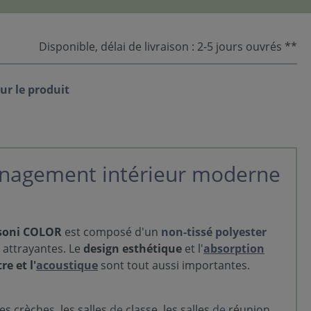
Disponible, délai de livraison : 2-5 jours ouvrés **
ur le produit
énagement intérieur moderne
soni COLOR
est composé d'un
non-tissé polyester
attrayantes. Le
design esthétique
et l'
absorption
re et l'
acoustique
sont tout aussi importantes.
es crèches, les salles
de
classe, les salles
de
réunion