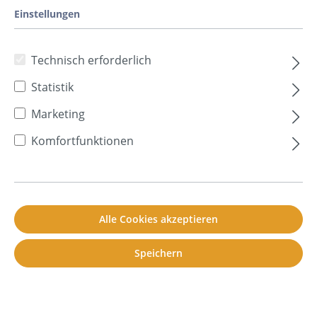
Einstellungen
I
3 Beiträge in dieser Lexikon Kategorie
Technisch erforderlich
Statistik
Impedanzrohr
Marketing
Ein Impedanzrohr ist ein Messsystem, das
Komfortfunktionen
den Absorptionsgrad und den
Reflexionsfaktor eines Materials bei
senkrechtem Schalleinfall misst.
Alle Cookies akzeptieren
Mehr lesen
Speichern
Impulslärm