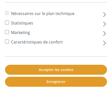
Nécessaires sur le plan technique
Couleur
Statistiques
Marketing
Caractéristiques de confort
Epaisseur
50 mm
30 mm
Accepter les cookies
Bord
sans collage des bords
Enregistrer
avec bord collé de la même couleur (CU)
Ajouter au panier