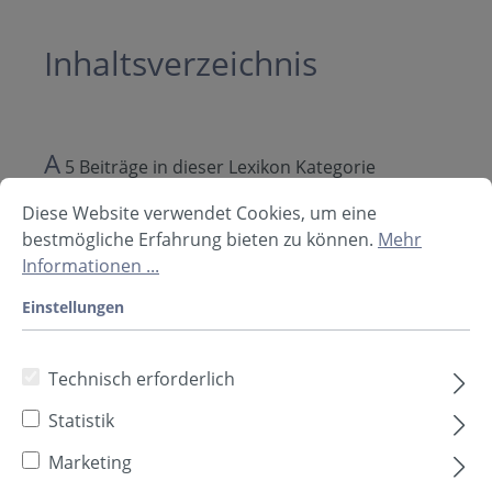
Inhaltsverzeichnis
A
5 Beiträge in dieser Lexikon Kategorie
Diese Website verwendet Cookies, um eine
Absorber
bestmögliche Erfahrung bieten zu können.
Mehr
Absorption
Informationen ...
Absorptionsgrad
Einstellungen
Akustik
Akustikelemente
Technisch erforderlich
B
Statistik
1 Beiträge in dieser Lexikon Kategorie
Marketing