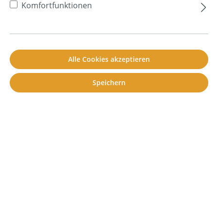
Bitumenschwerfolie
Komfortfunktionen
D
3 Beiträge in dieser Lexikon Kategorie
Alle Cookies akzeptieren
Dezibel
Dämmung
Speichern
Dämpfung
F
1 Beiträge in dieser Lexikon Kategorie
Frequenz
G
1 Beiträge in dieser Lexikon Kategorie