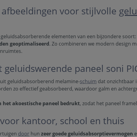
afbeeldingen voor stijlvolle
gelu
n geluidsabsorberende elementen van een bijzondere soort
den geoptimaliseerd
. Zo combineren we modern design me
onruimtes.
 geluidswerende paneel soni P
 uit geluidsabsorberend melamine-
schuim
dat onzichtbaar i
rden zo effectief geabsorbeerd, waardoor galm en achter
 het akoestische paneel bedrukt
, zodat het paneel fram
 voor kantoor, school en thuis
rtuigen
door
hun
zeer goede geluidsabsorptievermogen
e