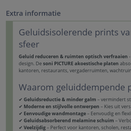
Extra informatie
Geluidsisolerende prints van
sfeer
Geluid reduceren & ruimten optisch verfraaien
-
design. De
soni PICTURE akoestische platen
absor
kantoren, restaurants, vergaderruimten, wachtru
Waarom geluiddempende p
✔
Geluidsreductie & minder galm
– vermindert s
✔
Moderne en stijlvolle ontwerpen
– Kies uit ver
✔
Eenvoudige wandmontage
– Eenvoudig en flexi
✔
Geluidsabsorberend melamine schuim
– Verbo
✔
Veelzijdig
– Perfect voor kantoren, scholen, res