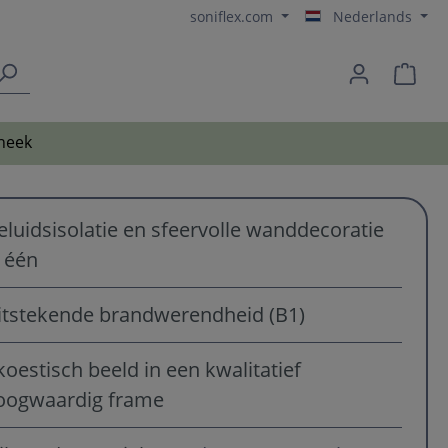
soniflex.com
Nederlands
heek
eluidsisolatie en sfeervolle wanddecoratie
n één
itstekende brandwerendheid (B1)
koestisch beeld in een kwalitatief
oogwaardig frame