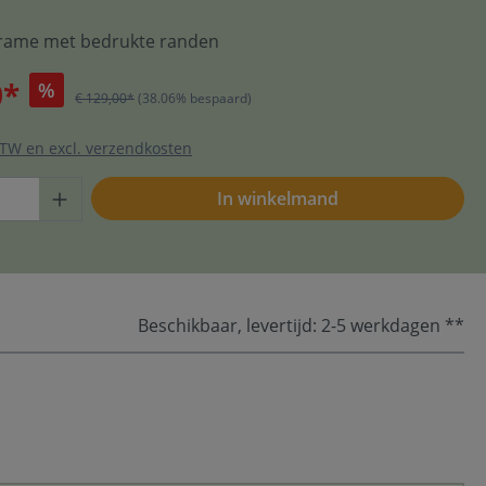
rame met bedrukte randen
0*
%
€ 129,00*
(38.06% bespaard)
 BTW en excl. verzendkosten
In winkelmand
Beschikbaar, levertijd: 2-5 werkdagen **