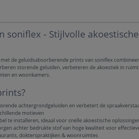
 soniflex - Stijlvolle akoestisch
 met de geluidsabsorberende prints van soniflex combineer
beren storende geluiden, verbeteren de akoestiek in ruimten 
imten en woonkamers.
rints?
torende achtergrondgeluiden en verbetert de spraakversta
schillende motieven
bel te installeren, ideaal voor snelle akoestische oplossinge
rgen achter bedrukte stof van hoge kwaliteit voor effectiev
taurants, dokterspraktijken & woonruimtes