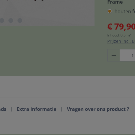
Frame
houten f
€ 79,9
Inhoud:
0.5 m²
Prijzen incl.
ads
Extra informatie
Vragen over ons product ?