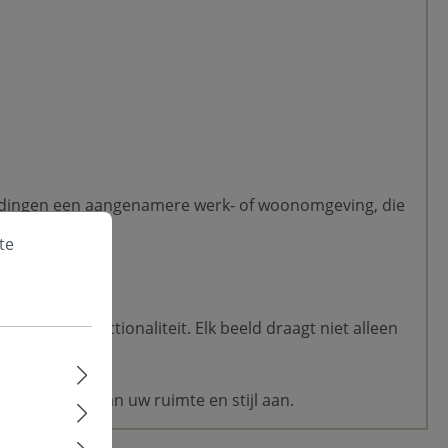
eldingen een aangenamere werk- of woonomgeving, die
te
ent met functionaliteit. Elk beeld draagt niet alleen
zich flexibel aan uw ruimte en stijl aan.