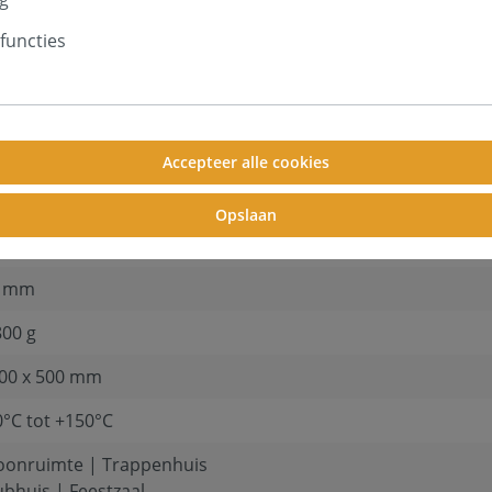
functies
luidsabsorberend
lamine schuim (Basotect®)
Accepteer alle cookies
N 4102: B1, vlamvertragend
VSS 302, automotive fire safety standard
Opslaan
formeer vooraf bij de bevoegde autoriteiten naar de voorg
0 mm
800 g
00 x 500 mm
0°C tot +150°C
onruimte | Trappenhuis
ubhuis | Feestzaal