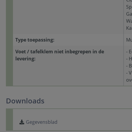
Sp
Ga
Wa
Ka
Type toepassing:
Mu
Voet / tafelklem niet inbegrepen in de
- 
levering:
- 
- 
- 
ov
Downloads
Gegevensblad