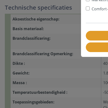
Technische specificaties
Comfort-
Akoestische eigenschap:
ge
Basis materiaal:
me
Brandclassificering:
DI
FM
Brandclassificering Opmerking:
In
Dikte :
4
Gewicht:
1.
Massa :
10
Temperatuurbestendigheid :
-5
Toepassingsgebieden:
Wo
Cl