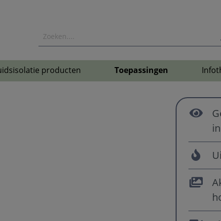
idsisolatie producten
Toepassingen
Infot
G
i
U
A
h