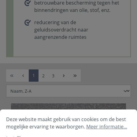
betrouwbare bescherming tegen het
binnendringen van olie, stof, enz.
reducering van de
geluidsoverdracht naar
aangrenzende ruimtes
1
2
3
Deze website maakt gebruik van cookies om de best
mogelijke ervaring te waarborgen.
Meer informatie...