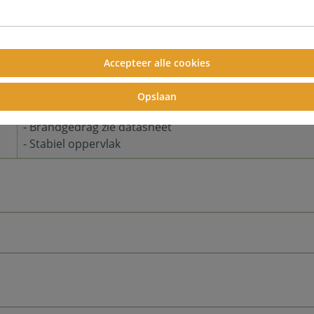
Kantoor | Callcenter
Muur absorbers
Plafond absorbers
Accepteer alle cookies
- Kleine kleurafwijkingen tussen verschillende batches z
- Eenvoudige installatie
Opslaan
- Hoge weerstand tegen veroudering
- Brandgedrag zie datasheet
- Stabiel oppervlak