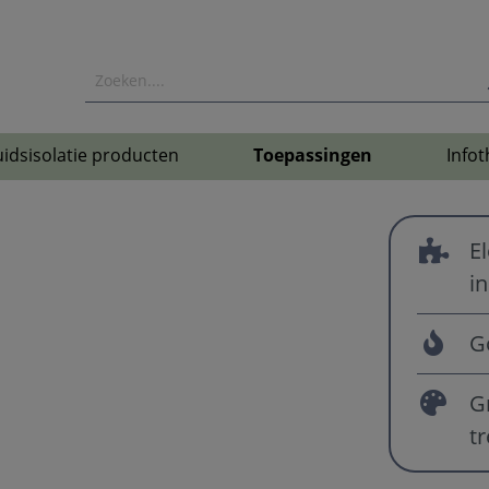
idsisolatie producten
Toepassingen
Infot
E
i
G
G
t