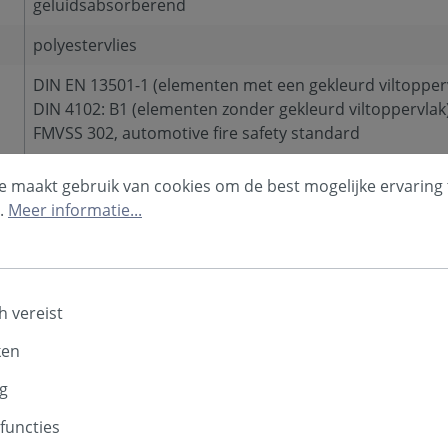
geluidsabsorberend
polyestervlies
DIN EN 13501-1 (elementen met een gekleurd viltopper
DIN 4102: B1 (elementen zonder gekleurd viltoppervlak
FMVSS 302, automotive fire safety standard
Informeer vooraf bij de bevoegde autoriteiten naar de
e maakt gebruik van cookies om de best mogelijke ervaring 
.
Meer informatie...
50 mm
zie datasheet
-30°C tot +100°C
h vereist
Woonruimte | Trappenhuis
ken
Clubhuis | Feestzaal
Speeltuin | Kleuterschool | School
g
Gastronomie | Kantine
functies
Wachtkamer | Dokterspraktijk