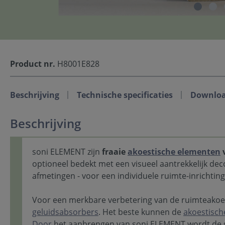
Product nr.
H8001E828
Beschrijving
Technische specificaties
Downlo
Beschrijving
soni ELEMENT zijn
fraaie
akoestische elementen
v
optioneel bedekt met een visueel aantrekkelijk dec
afmetingen - voor een individuele ruimte-inrichtin
Voor een merkbare verbetering van de ruimteakoe
geluidsabsorbers
. Het beste kunnen de
akoestisch
Door
het aanbrengen van soni ELEMENT wordt de s