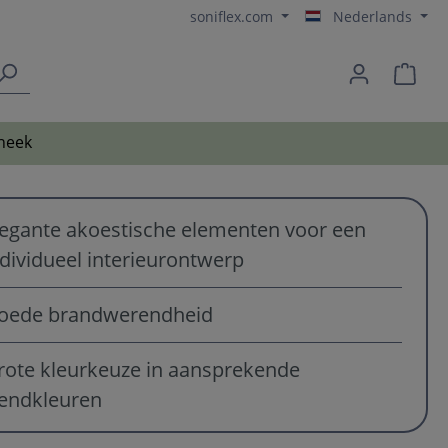
soniflex.com
Nederlands
heek
legante akoestische elementen voor een
ndividueel interieurontwerp
oede brandwerendheid
rote kleurkeuze in aansprekende
rendkleuren