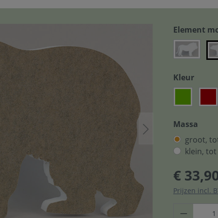
Element mo
Kleur
Massa
groot, t
klein, to
€ 33,9
Prijzen incl.