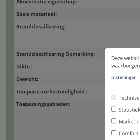
Akoestische eigenschap:
Basis materiaal:
Brandclassificering:
Brandclassificering Opmerking:
Deze websit
waarborgen
Dikte :
Instellingen
Gewicht:
Temperatuurbestendigheid :
Technisc
Toepassingsgebieden:
Statistie
Marketin
Comfort-