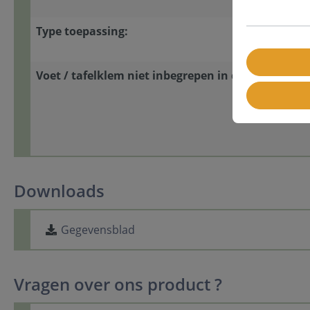
Type toepassing:
Voet / tafelklem niet inbegrepen in de levering:
Downloads
Gegevensblad
Vragen over ons product ?