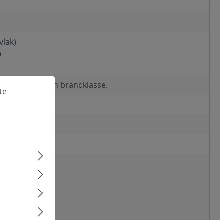
vlak)
)
 voorgeschreven brandklasse.
te