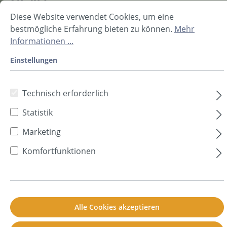
Inhalt:
0.5 m²
(41,80 €* / 1 m²)
Diese Website verwendet Cookies, um eine
Preise inkl. MwSt. zzgl. Versandkosten
bestmögliche Erfahrung bieten zu können.
Mehr
Informationen ...
In den Warenkorb
Einstellungen
Technisch erforderlich
Prod.-Nr.
H80290101
Statistik
Sofort verfügbar, Lieferzeit: 2-5 Tage **
Marketing
Komfortfunktionen
Beschreibung
Technische Daten
Downloads
Zusätzliche Informationen
Frage zum Produkt
Alle Cookies akzeptieren
Beschreibung