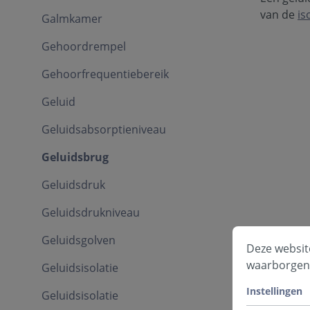
van de
is
Galmkamer
Gehoordrempel
Gehoorfrequentiebereik
Geluid
Geluidsabsorptieniveau
Geluidsbrug
Geluidsdruk
Geluidsdrukniveau
Geluidsgolven
Deze websit
waarborgen
Geluidsisolatie
Instellingen
Geluidsisolatie