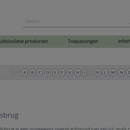
uidsisolatie producten
Toepassingen
Infot
0-9
A
B
C
D
E
F
G
H
I
J
K
L
M
N
dsbrug
idsbrug is een ongewenst overdrachtspad van
geluid
, zoals