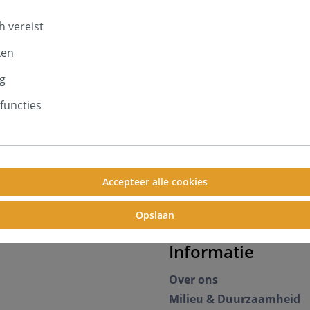
h vereist
ken
g
functies
Accepteer alle cookies
Opslaan
Informatie
Over ons
Milieu & Duurzaamheid