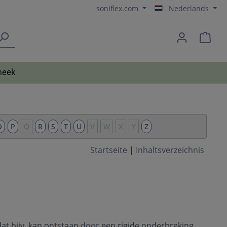
soniflex.com
Nederlands
heek
O
P
Q
R
S
T
U
V
W
X
Y
Z
Startseite
|
Inhaltsverzeichnis
 dat bijv. kan ontstaan
door
een rigide onderbreking