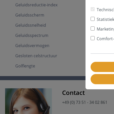
Geluidsreductie-index
Technisc
Geluidsscherm
Statistie
Geluidssnelheid
Marketin
Geluidsspectrum
Comfort-
Geluidsvermogen
Gesloten celstructuur
Golflengte
Contact
+49 (0) 73 51 - 34 02 861