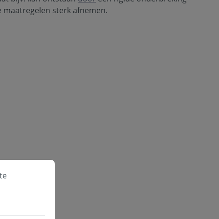
e maatregelen sterk afnemen.
te