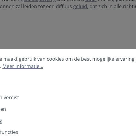
onnen zal leiden tot een diffuus
geluid
, dat zich in alle rich
e maakt gebruik van cookies om de best mogelijke ervaring 
.
Meer informatie...
h vereist
ken
g
functies