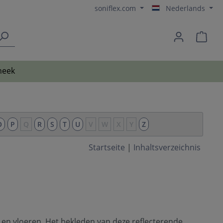
soniflex.com
Nederlands
heek
O
P
Q
R
S
T
U
V
W
X
Y
Z
Startseite
|
Inhaltsverzeichnis
en vloeren. Het bekleden van deze reflecterende