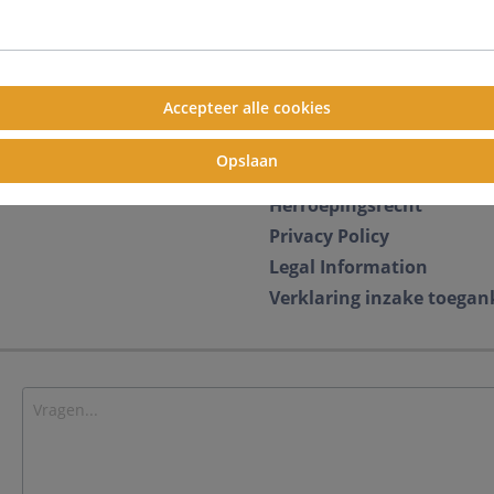
Informatie
Over ons
Accepteer alle cookies
Milieu & Duurzaamheid
Compliance
Opslaan
Algemene voorwaarden
Herroepingsrecht
Privacy Policy
Legal Information
Verklaring inzake toegan