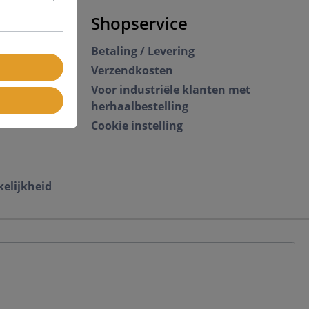
Shopservice
Betaling / Levering
Verzendkosten
Voor industriële klanten met
herhaalbestelling
Cookie instelling
kelijkheid