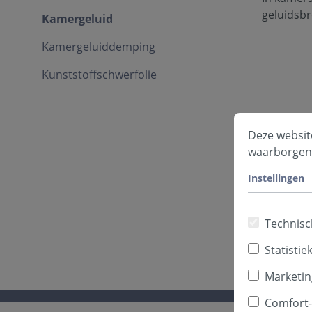
geluidsbr
Kamergeluid
Kamergeluiddemping
Kunststoffschwerfolie
Deze websit
waarborgen
Instellingen
Technisc
Statistie
Marketin
Comfort-